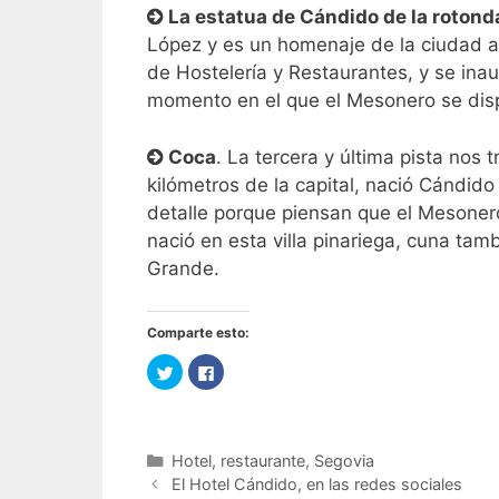
La estatua de Cándido de la rotonda
López y es un homenaje de la ciudad a
de Hostelería y Restaurantes, y se inau
momento en el que el Mesonero se dispo
Coca
. La tercera y última pista nos
kilómetros de la capital, nació Cándi
detalle porque piensan que el Mesonero
nació en esta villa pinariega, cuna ta
Grande.
Comparte esto:
H
H
a
a
z
z
c
c
l
l
i
i
c
c
Categorías
Hotel
,
restaurante
,
Segovia
p
p
a
a
Navegación
El Hotel Cándido, en las redes sociales
r
r