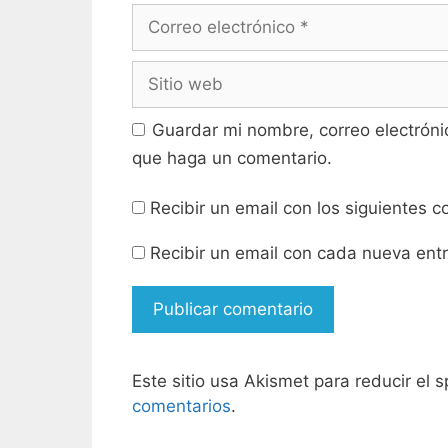
n
a
Correo
u
n
e
u
electrónico
v
e
a
v
Sitio
)
a
)
web
Guardar mi nombre, correo electróni
que haga un comentario.
Recibir un email con los siguientes 
Recibir un email con cada nueva ent
Este sitio usa Akismet para reducir el
comentarios
.