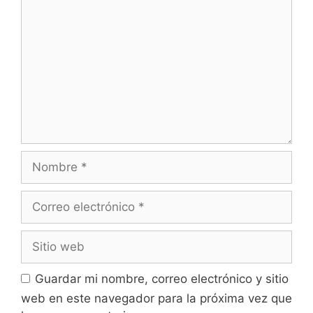
e
o
r
o
(
k
S
(
e
S
a
e
b
a
r
b
e
r
e
e
n
e
u
n
n
u
a
n
v
a
e
v
n
e
t
n
a
t
Nombre
n
a
a
n
n
a
u
n
e
u
Correo
v
e
a
v
electrónico
)
a
)
Sitio
web
Guardar mi nombre, correo electrónico y sitio
web en este navegador para la próxima vez que