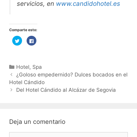
servicios, en
www.candidohotel.es
Comparte esto:
H
H
a
a
z
z
c
c
l
l
i
i
c
c
p
p
Categorías
Hotel
,
Spa
a
a
r
r
Navegación
¿Goloso empedernido? Dulces bocados en el
a
a
c
c
de
Hotel Cándido
o
o
m
m
entradas
Del Hotel Cándido al Alcázar de Segovia
p
p
a
a
r
r
t
t
i
i
r
r
e
e
n
n
T
F
Deja un comentario
w
a
i
c
t
e
Comentario
t
b