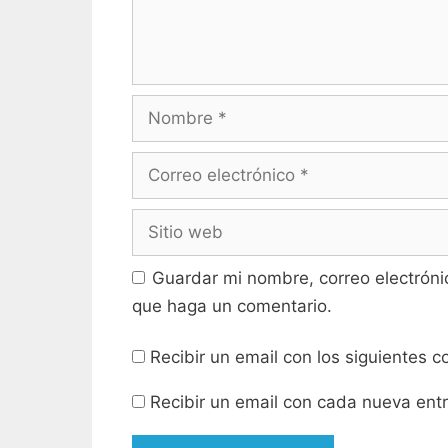
e
r
e
e
n
e
u
n
n
u
a
n
v
a
e
v
n
e
Nombre
t
n
a
t
n
a
a
n
n
a
Correo
u
n
e
u
electrónico
v
e
a
v
Sitio
)
a
)
web
Guardar mi nombre, correo electróni
que haga un comentario.
Recibir un email con los siguientes 
Recibir un email con cada nueva ent