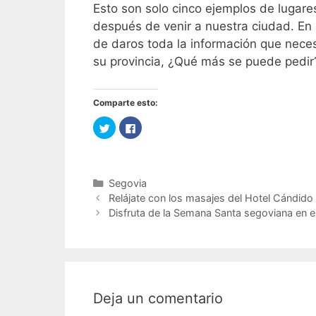
Esto son solo cinco ejemplos de lugare
después de venir a nuestra ciudad. En
de daros toda la información que nece
su provincia, ¿Qué más se puede pedir
Comparte esto:
H
H
a
a
z
z
c
c
l
l
i
i
c
c
Categorías
Segovia
p
p
a
a
Navegación
Relájate con los masajes del Hotel Cándido
r
r
a
a
de
Disfruta de la Semana Santa segoviana en e
c
c
o
o
entradas
m
m
p
p
a
a
r
r
t
t
i
i
r
r
e
e
Deja un comentario
n
n
T
F