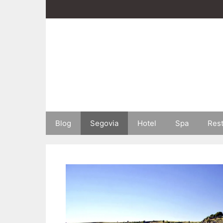
Saltar
al
contenido
Blog
Segovia
Hotel
Spa
Res