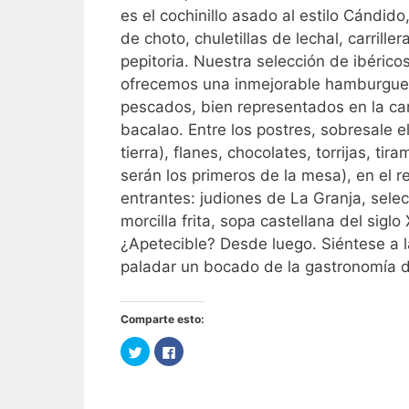
es el cochinillo asado al estilo Cándido
de choto, chuletillas de lechal, carrill
pepitoria. Nuestra selección de ibéric
ofrecemos una inmejorable hamburgues
pescados, bien representados en la c
bacalao. Entre los postres, sobresale e
tierra), flanes, chocolates, torrijas, t
serán los primeros de la mesa), en el 
entrantes: judiones de La Granja, selec
morcilla frita, sopa castellana del sigl
¿Apetecible? Desde luego. Siéntese a l
paladar un bocado de la gastronomía de
Comparte esto:
H
H
a
a
z
z
c
c
l
l
i
i