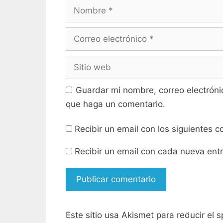
n
e
Nombre
t
n
a
t
n
a
a
n
n
a
Correo
u
n
e
u
electrónico
v
e
a
v
Sitio
)
a
)
web
Guardar mi nombre, correo electróni
que haga un comentario.
Recibir un email con los siguientes 
Recibir un email con cada nueva ent
Este sitio usa Akismet para reducir el