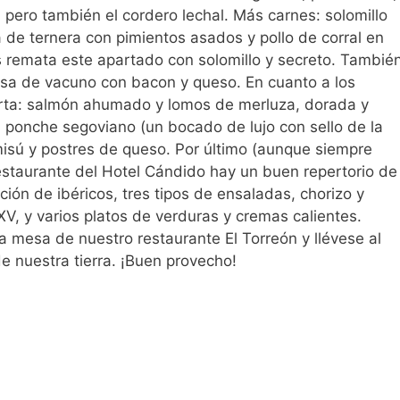
, pero también el cordero lechal. Más carnes: solomillo
era de ternera con pimientos asados y pollo de corral en
os remata este apartado con solomillo y secreto. Tambié
a de vacuno con bacon y queso. En cuanto a los
arta: salmón ahumado y lomos de merluza, dorada y
l ponche segoviano (un bocado de lujo con sello de la
iramisú y postres de queso. Por último (aunque siempre
restaurante del Hotel Cándido hay un buen repertorio de
ción de ibéricos, tres tipos de ensaladas, chorizo y
o XV, y varios platos de verduras y cremas calientes.
a mesa de nuestro restaurante El Torreón y llévese al
 nuestra tierra. ¡Buen provecho!