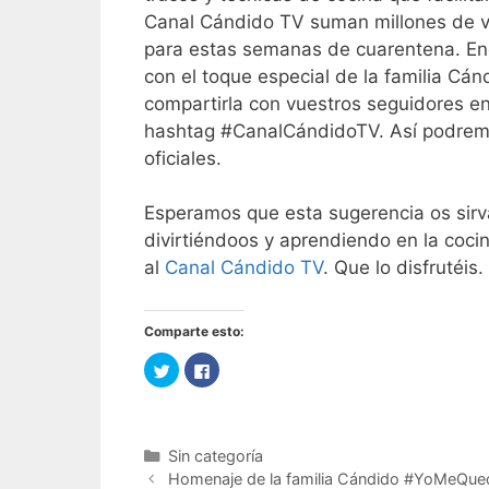
Canal Cándido TV suman millones de vi
para estas semanas de cuarentena. Enc
con el toque especial de la familia Cán
compartirla con vuestros seguidores en 
hashtag #CanalCándidoTV. Así podremos
oficiales.
Esperamos que esta sugerencia os sirv
divirtiéndoos y aprendiendo en la coci
al
Canal Cándido TV
. Que lo disfrutéis.
Comparte esto:
H
H
a
a
z
z
c
c
l
l
i
i
c
c
Categorías
Sin categoría
p
p
a
a
Navegación
Homenaje de la familia Cándido #YoMeQu
r
r