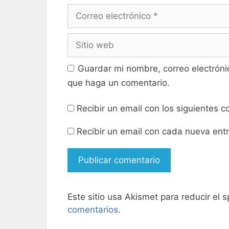
a
n
n
a
Correo
u
n
e
u
electrónico
v
e
a
v
Sitio
)
a
)
web
Guardar mi nombre, correo electróni
que haga un comentario.
Recibir un email con los siguientes 
Recibir un email con cada nueva ent
Este sitio usa Akismet para reducir el
comentarios
.